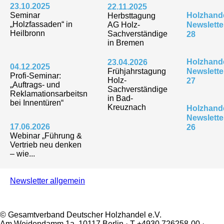
23.10.2025
22.11.2025
Seminar
Holzhande
Herbsttagung
„Holzfassaden“ in
AG Holz-
Newslette
Heilbronn
Sachverständige
28
in Bremen
Holzhande
23.04.2026
04.12.2025
Frühjahrstagung
Newslette
Profi-Seminar:
Holz-
27
„Auftrags- und
Sachverständige
Reklamationsarbeitsn
in Bad-
bei Innentüren“
Kreuznach
Holzhande
Newslette
17.06.2026
26
Webinar „Führung &
Vertrieb neu denken
– wie...
Newsletter allgemein
© Gesamtverband Deutscher Holzhandel e.V.
Am Weidendamm 1a, 10117 Berlin · T +4930 726258-00 ·