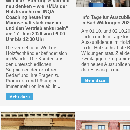
Webinar „Führung & Vertrieb
neu denken – wie KMUs der
Holzbranche mit INQA-
Coaching heute ihre
Info Tage für Auszubi
Mannschaft stark machen
in Bad Wildungen 202
und den Vertrieb ankurbeln“
Am 01.10. und 02.10.2
am 17. Juni 2026 von 09:00
finden die Info-Tage für
Uhr bis 12:00 Uhr
Auszubildende im Holz
Die vertriebliche Welt der
in der Holzfachschule 
Holzfachhändler befindet sich
Wildungen statt. Ziel de
im Wandel. Die Kunden aus
zweitägigen Programms 
den unterschiedlichen
den neuen Auszubilde
Segmenten decken ihren
den Einstieg in die...
Bedarf und ihre Fragen zu
Mehr dazu
Produkten und Lösungen
immer mehr online ab. In...
Mehr dazu