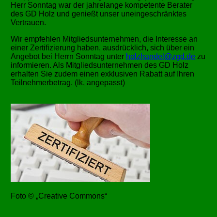
Herr Sonntag war der jahrelange kompetente Berater
des GD Holz und genießt unser uneingeschränktes
Vertrauen.
Wir empfehlen Mitgliedsunternehmen, die Interesse an
einer Zertifizierung haben, ausdrücklich, sich über ein
Angebot bei Herrn Sonntag unter
holzhandel@zgd.de
zu
informieren. Als Mitgliedsunternehmen des GD Holz
erhalten Sie zudem einen exklusiven Rabatt auf Ihren
Teilnehmerbetrag. (lk, angepasst)
Foto © „Creative Commons“