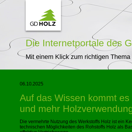
Die Internetportale
des G
Mit einem Klick zum richtigen Thema
06.10.2025
Auf das Wissen kommt es a
und mehr Holzverwendun
Die vermehrte Nutzung des Werkstoffs Holz ist ein K
technischen Möglichkeiten des Rohstoffs Holz als Bas