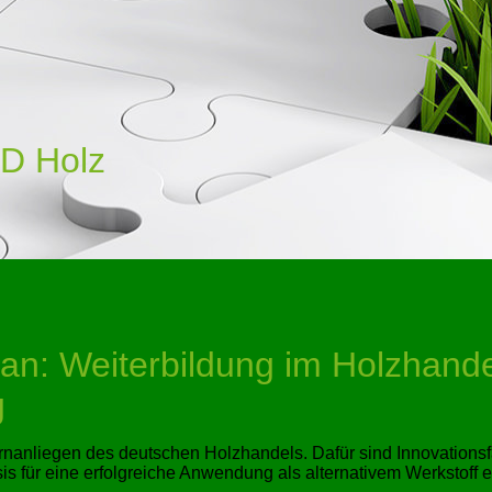
D Holz
n: Weiterbildung im Holzhandel 
g
ernanliegen des deutschen Holzhandels. Dafür sind Innovations
is für eine erfolgreiche Anwendung als alternativem Werkstoff