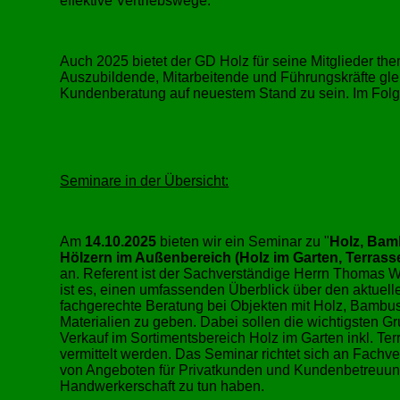
effektive Vertriebswege.
Auch 2025 bietet der GD Holz für seine Mitglieder t
Auszubildende, Mitarbeitende und Führungskräfte gleic
Kundenberatung auf neuestem Stand zu sein. Im Folg
Seminare in der Übersicht:
Am
14.10.2025
bieten wir ein Seminar zu
Holz, Bam
Hölzern im Außenbereich (Holz im Garten, Terras
an. Referent ist der Sachverständige Herrn Thomas W
ist es, einen umfassenden Überblick über den aktuelle
fachgerechte Beratung bei Objekten mit Holz, Bambu
Materialien zu geben. Dabei sollen die wichtigsten G
Verkauf im Sortimentsbereich Holz im Garten inkl. T
vermittelt werden. Das Seminar richtet sich an Fachver
von Angeboten für Privatkunden und Kundenbetreuun
Handwerkerschaft zu tun haben.