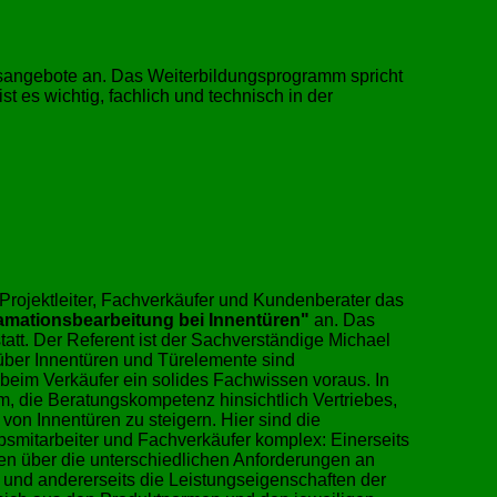
ngsangebote an. Das Weiterbildungsprogramm spricht
t es wichtig, fachlich und technisch in der
r Projektleiter, Fachverkäufer und Kundenberater das
amationsbearbeitung bei Innentüren"
an. Das
tatt. Der Referent ist der Sachverständige Michael
über Innentüren und Türelemente sind
 beim Verkäufer ein solides Fachwissen voraus. In
, die Beratungskompetenz hinsichtlich Vertriebes,
on Innentüren zu steigern. Hier sind die
bsmitarbeiter und Fachverkäufer komplex: Einerseits
en über die unterschiedlichen Anforderungen an
nd andererseits die Leistungseigenschaften der