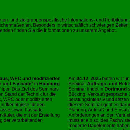
hemen- und zielgruppenspezifische Informations- und Fortbildu
hermaßen an. Besonders in wirtschaftlich schwierigen Zeiten is
enden finden Sie die Informationen zu unserem Angebot.
bus, WPC und modifizierten
Am
04.12. 2025
bieten wir fü
se und Fassade
in
Hamburg
Seminar
Auftrags- und Rekl
ilper. Das Ziel des Seminars
Seminar findet in
Dortmund
s
n Stand der Technik für die
Bücking. Verkaufsgespräche 
s, WPC oder modifizierten
beratungsintensiv und setzen
rundkenntnisse für den
diesem Seminar geht es darum
errasse sowie Fassade
Planung, Aufmaß und Einsatz v
käufer, die mit der Erstellung
Anforderungen an den Vertrie
g der verarbeitenden
muss er ein solides Fachwiss
moderne Bauelemente haben u