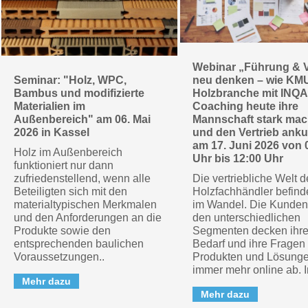
Webinar „Führung & V
Seminar: "Holz, WPC,
neu denken – wie KM
Bambus und modifizierte
Holzbranche mit INQA
Materialien im
Coaching heute ihre
Außenbereich" am 06. Mai
Mannschaft stark ma
2026 in Kassel
und den Vertrieb anku
am 17. Juni 2026 von 
Holz im Außenbereich
Uhr bis 12:00 Uhr
funktioniert nur dann
zufriedenstellend, wenn alle
Die vertriebliche Welt d
Beteiligten sich mit den
Holzfachhändler befinde
materialtypischen Merkmalen
im Wandel. Die Kunden
und den Anforderungen an die
den unterschiedlichen
Produkte sowie den
Segmenten decken ihr
entsprechenden baulichen
Bedarf und ihre Fragen
Voraussetzungen..
Produkten und Lösung
immer mehr online ab. In
Mehr dazu
Mehr dazu