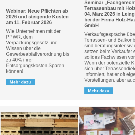
Seminar „Fachgerech
Terrassenbau mit Hol
Webinar: Neue Pflichten ab
04. März 2026 in Leing
2026 und steigende Kosten
bei der Firma Holz-Hau
am 11. Februar 2026
GmbH
Wie Unternehmen mit der
Verkaufsgespräche übe
PPWR, dem
Terrassen- und Balkon
Verpackungsgesetz und
sind beratungsintensiv
Wissen über die
setzen beim Verkäufer 
Gewerbeabfallverordnung bis
solides Fachwissen vor
zu 40% ihrer
Wenn der potenzielle 
Entsorgungskosten Sparen
sich über Terrassendie
können!
informiert, hat er oft ei
Vorstellungen, aber auch
Mehr dazu
Mehr dazu