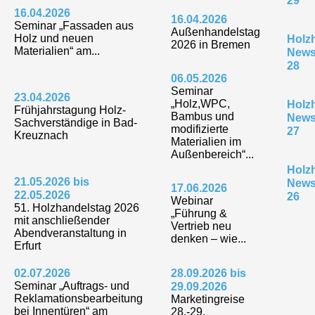
29
16.04.2026
16.04.2026
Seminar „Fassaden aus
Außenhandelstag
Holz und neuen
Holz
2026 in Bremen
Materialien“ am...
Newsl
28
06.05.2026
Seminar
23.04.2026
„Holz,WPC,
Holz
Frühjahrstagung Holz-
Bambus und
Newsl
Sachverständige in Bad-
modifizierte
27
Kreuznach
Materialien im
Außenbereich“...
Holz
21.05.2026 bis
Newsl
17.06.2026
22.05.2026
26
Webinar
51. Holzhandelstag 2026
„Führung &
mit anschließender
Vertrieb neu
Abendveranstaltung in
denken – wie...
Erfurt
02.07.2026
28.09.2026 bis
Seminar „Auftrags- und
29.09.2026
Reklamationsbearbeitung
Marketingreise
bei Innentüren“ am
28.-29.