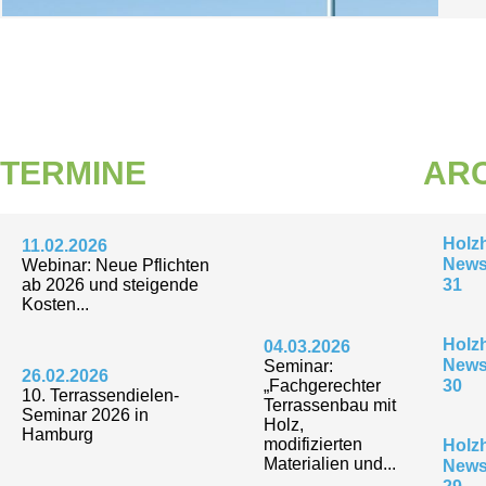
TERMINE
ARC
Holz
11.02.2026
Newsl
Webinar: Neue Pflichten
ab 2026 und steigende
31
Kosten...
Holz
04.03.2026
Newsl
Seminar:
26.02.2026
„Fachgerechter
30
10. Terrassendielen-
Terrassenbau mit
Seminar 2026 in
Holz,
Hamburg
modifizierten
Holz
Materialien und...
Newsl