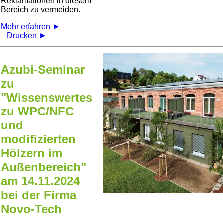
Reklamationen in diesem
Bereich zu vermeiden.
Mehr erfahren ►
Drucken ►
Azubi-Seminar
zu
"Wissenswertes
zu WPC/NFC
und
modifizierten
Hölzern im
Außenbereich"
am 14.11.2024
bei der Firma
Novo-Tech