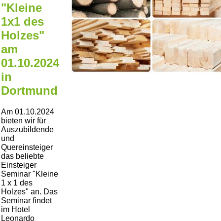
"Kleine
1x1 des
Holzes"
am
01.10.2024
in
Dortmund
Am 01.10.2024
bieten wir für
Auszubildende
und
Quereinsteiger
das beliebte
Einsteiger
Seminar
Kleine
1 x 1 des
Holzes
an. Das
Seminar findet
im Hotel
Leonardo