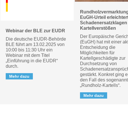
Rundholzvermarktung
EuGH-Urteil erleichter
Schadenersatzklagen 
Kartellverstößen
Webinar der BLE zur EUDR
Der Europäische Gerich
Die deutsche EUDR-Behörde
(EuGH) hat mit einer ak
BLE führt am 13.02.2025 von
Entscheidung die
10:00 bis 11:30 Uhr ein
Möglichkeiten für
Webinar mit dem Titel
Kartellgeschädigte zur
„Einführung in die EUDR“
Durchsetzung von
durch.
Schadenersatzansprüc
gestärkt. Konkret ging 
Mehr dazu
den Fall des sogenann
„Rundholz-Kartells“.
Mehr dazu