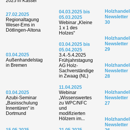
2025 in Kassel
Holzhandel
04.03.2025 bis
27.02.2025
Newsletter
05.03.2025
Regionaltagung
30
Webinar „Kleine
Weser-Ems in
1 x 1 des
Dötlingen-Altona
Holzes“
Holzhandel
Newsletter
03.04.2025 bis
29
05.04.2025
03.04.2025
3.4.-5.4.2025
Außenhandelstag
Frühjahrstagung
in Bremen
Holzhandel
AG Holz-
Sachverständige
Newsletter
in Zwaag (NL)
28
11.04.2025
Holzhandel
03.04.2025
Webinar
Azubi-Seminar
„Wissenswertes
Newsletter
„Basisschulung
zu WPC/NFC
27
Innentüren“ in
und
Dortmund
modifizierten
Hölzern im...
Holzhandel
Newsletter
15.05.2025
21.05.2025