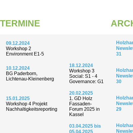
TERMINE
ARC
Holzha
09.12.2024
Newslet
Workshop 2
Environment E1-5
31
18.12.2024
10.12.2024
Holzha
Workshop 3
BG Paderborn,
Newslet
Social: S1 - 4
Lichtenau-Kleinenberg
Governance: G1
30
20.02.2025
Holzha
15.01.2025
1. GD Holz
Newslet
Workshop 4 Projekt
Fassaden-
Nachhaltigkeitsreporting
Forum 2025 in
29
Kassel
Holzha
03.04.2025 bis
Newslet
05.04.2025