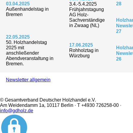
03.04.2025
28
3.4.-5.4.2025
Außenhandelstag in
Frühjahrstagung
Bremen
AG Holz-
Sachverständige
Holzha
in Zwaag (NL)
Newslet
27
22.05.2025
50. Holzhandelstag
17.06.2025
2025 mit
Holzha
Rohholztag in
anschließender
Newslet
Würzburg
Abendveranstaltung in
26
Bremen.
Newsletter allgemein
© Gesamtverband Deutscher Holzhandel e.V.
Am Weidendamm 1a, 10117 Berlin · T +4930 726258-00 ·
info@gdholz.de