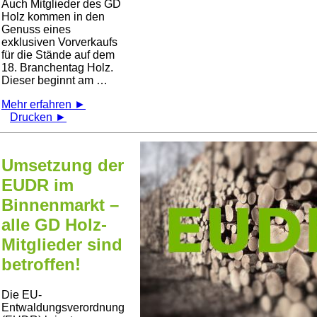
Auch Mitglieder des GD
Holz kommen in den
Genuss eines
exklusiven Vorverkaufs
für die Stände auf dem
18. Branchentag Holz.
Dieser beginnt am …
Mehr erfahren ►
Drucken ►
Umsetzung der
EUDR im
Binnenmarkt –
alle GD Holz-
Mitglieder sind
betroffen!
Die EU-
Entwaldungsverordnung