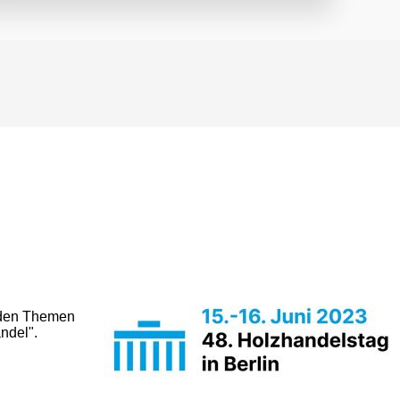
u den Themen
andel
.