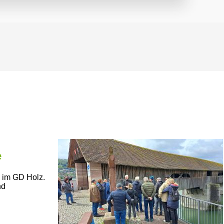
e
e im GD Holz.
nd