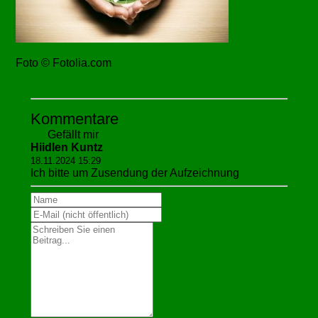
Foto © Fotolia.com
Kommentare
Gefällt mir
Hiidlen Kuntz
18.11.2024 15:29
Ich bitte um Zusendung der Aufzeichnung