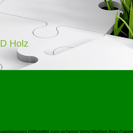
D Holz
zuverlässiges Hilfsmittel zum sicheren Verschließen Ihrer Paket