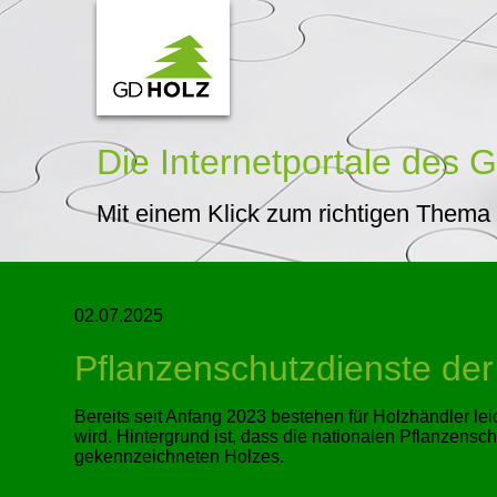
Die Internetportale
des G
Mit einem Klick zum richtigen Thema
02.07.2025
Pflanzenschutzdienste der 
Bereits seit Anfang 2023 bestehen für Holzhändler le
wird. Hintergrund ist, dass die nationalen Pflanzensc
gekennzeichneten Holzes.