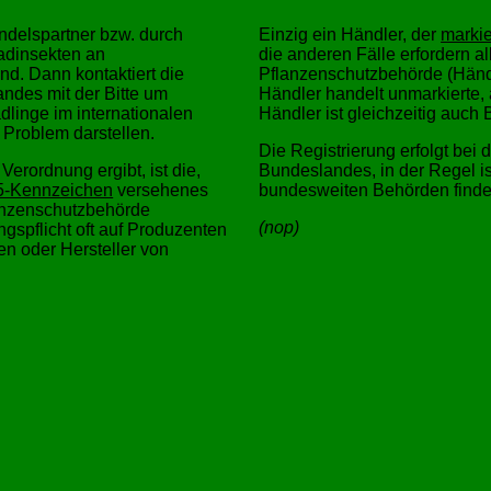
delspartner bzw. durch
Einzig ein Händler, der
markie
adinsekten an
die anderen Fälle erfordern al
nd. Dann kontaktiert die
Pflanzenschutzbehörde (Händl
ndes mit der Bitte um
Händler handelt unmarkierte,
linge im internationalen
Händler ist gleichzeitig auch 
Problem darstellen.
Die Registrierung erfolgt bei
erordnung ergibt, ist die,
Bundeslandes, in der Regel is
15-Kennzeichen
versehenes
bundesweiten Behörden find
lanzenschutzbehörde
(nop)
ngspflicht oft auf Produzenten
n oder Hersteller von