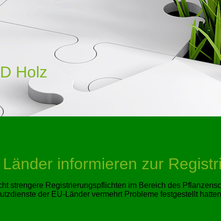
D Holz
Länder informieren zur Registri
icht strengere Registrierungspflichten im Bereich des Pflanze
hutzdienste der EU-Länder vermehrt Probleme festgestellt hatte