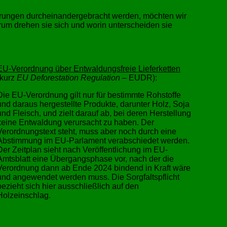
rderungen durcheinandergebracht werden, möchten wir
rum drehen sie sich und worin unterscheiden sie
EU-Verordnung über Entwaldungsfreie Lieferketten
(kurz
EU Deforestation Regulation
– EUDR):
Die EU-Verordnung gilt nur für bestimmte Rohstoffe
und daraus hergestellte Produkte, darunter Holz, Soja
und Fleisch, und zielt darauf ab, bei deren Herstellung
keine Entwaldung verursacht zu haben. Der
Verordnungstext steht, muss aber noch durch eine
Abstimmung im EU-Parlament verabschiedet werden.
Der Zeitplan sieht nach Veröffentlichung im EU-
Amtsblatt eine Übergangsphase vor, nach der die
Verordnung dann ab Ende 2024 bindend in Kraft wäre
und angewendet werden muss. Die Sorgfaltspflicht
bezieht sich hier ausschließlich auf den
Holzeinschlag.