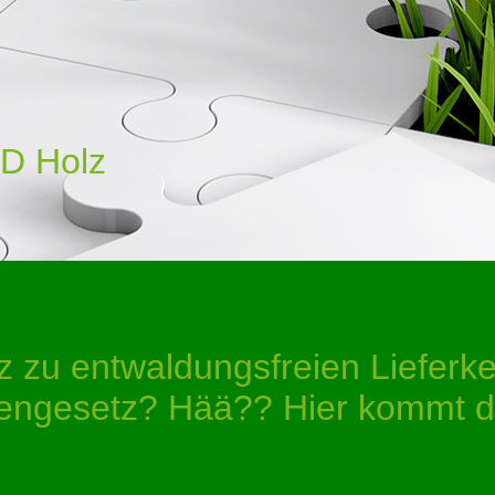
D Holz
z zu entwaldungsfreien Lieferk
htengesetz? Hää?? Hier kommt d