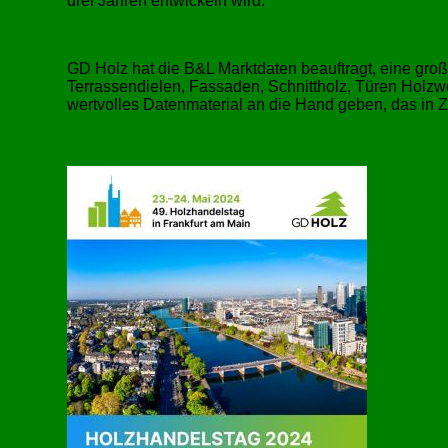
drei Jahren entwickeln wird.
GD Holz hat die B&L Marktdaten beauftragt, eine groß
Terrassendielen, Fassaden, Schnittholz, Türen Holzwe
wertvolles Datenmaterial an die Hand geben, das in 