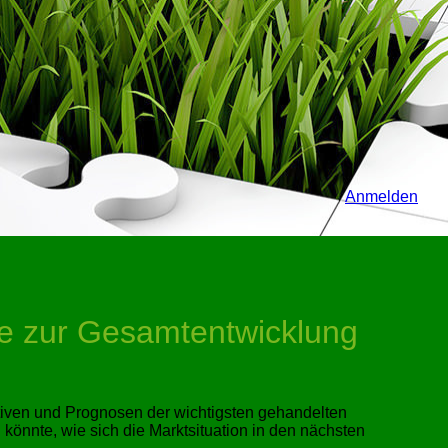
Anmelden
se zur Gesamtentwicklung
iven und Prognosen der wichtigsten gehandelten
 könnte, wie sich die Marktsituation in den nächsten