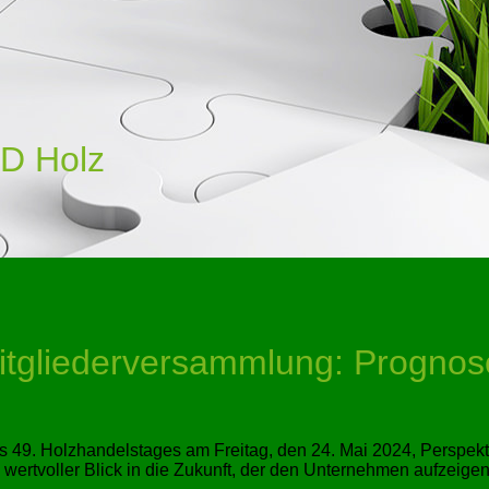
D Holz
 Mitgliederversammlung: Progno
49. Holzhandelstages am Freitag, den 24. Mai 2024, Perspekt
d wertvoller Blick in die Zukunft, der den Unternehmen aufzeigen