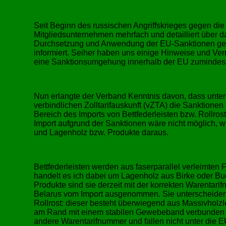
Seit Beginn des russischen Angriffskrieges gegen di
Mitgliedsunternehmen mehrfach und detailliert über das
Durchsetzung und Anwendung der EU-Sanktionen ge
informiert. Seiher haben uns einige Hinweise und Ver
eine Sanktionsumgehung innerhalb der EU zumindest
Nun erlangte der Verband Kenntnis davon, dass unter
verbindlichen Zolltarifauskunft (vZTA) die Sanktion
Bereich des Imports von Bettfederleisten bzw. Rollros
Import aufgrund der Sanktionen wäre nicht möglich, w
und Lagenholz bzw. Produkte daraus.
Bettfederleisten
werden aus
faserparallel verleimten F
handelt es ich dabei um Lagenholz aus Birke oder Bu
Produkte sind sie derzeit mit der korrekten Warenta
Belarus vom Import ausgenommen. Sie unterscheide
Rollrost: dieser besteht überwiegend aus Massivholzlei
am Rand mit einem stabilen Gewebeband verbunden s
andere Warentarifnummer und fallen nicht unter die 