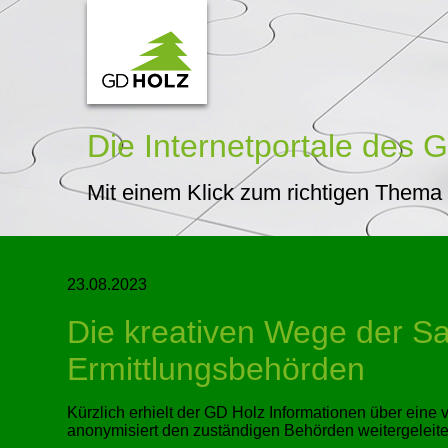
Die Internetportale
des G
Mit einem Klick zum richtigen Thema
23.08.2023
Die kreativen Wege der Sa
Ermittlungsbehörden
Kürzlich erhielt der GD Holz Informationen über ein
anonymisiert den zuständigen Behörden weitergeleitet