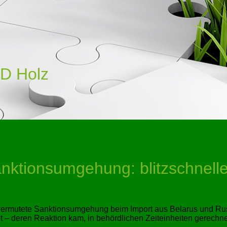
D Holz
nktionsumgehung: blitzschnelle
e vermutete Sanktionsumgehung beim Import aus Belarus und Ru
 – deren Reaktion kam, in behördlichen Zeiteinheiten gerechne