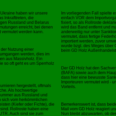
e Ukraine haben wir unsere
Im vorliegenden Fall spielte 
 Inkrafttreten, die
einfach VOR dem Importvorgan
gen Russland und Belarus
fixiert, so als Rollroste dekl
mutungen erreicht, bei denen
wird das Band entfernt und ma
 vermutet werden kann.
anderweitig nur unter Sanktio
vermutet, dass fertige Federh
importiert werden, zuvor umve
wurde bzgl. des Weges über C
 der Nutzung einer
beim GD Holz Außenhandelsta
en umgangen werden, dies im
ten aus Massivholz. Ein
ie so oft geht es um Sperrholz
Der GD Holz hat den Sachver
(BAFA) sowie auch dem Hauptz
dass hier eine bewusste San
Importeuren vermutet wird - u
urnieren hergestellt, oftmals
Vorteils.
che. Als hochwertige
rifnummer aus Russland und
n sich vom herkömmlichen
sten (Kiefer oder Fichte), die
Bemerkenswert ist, dass beid
ind. Rollroste haben eine
Mail vom GD Holz reagiert und
EUTR. Auch sind sie zum
Nun bleibt abzuwarten, ob der