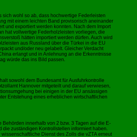
es sich wohl so ab, dass hochwertige Federleisten
g mit einem leichten Band provisorisch aneinander
ariert und exportiert werden konnten. Nach dem Import
n hat vollwertige Federholzleisten vorliegen, die
nsverstoß hätten importiert werden dürfen. Auch wird
olzleisten aus Russland über die Türkei in die EU
rpackt und/oder neu gelabelt. Gleicher Verdacht
hina erlangt und in Anlehnung an die Erkenntnisse
g würde das ins Bild passen.
halt sowohl dem Bundesamt für Ausfuhrkontrolle
ollamt Hannover mitgeteilt und darauf verwiesen,
ktionsumgehung bei einigen in der EU ansässigen
nter Entstehung eines erheblichen wirtschaftlichen
e Behörden innerhalb von 2 bzw. 3 Tagen auf die E-
 die zuständigen Kontrollstellen informiert haben.
 wissenschaftliche Dienst des Zolls die vZTA erneut