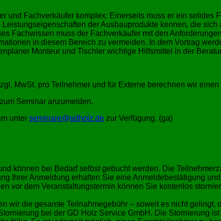
ter und Fachverkäufer komplex: Einerseits muss er ein solides
 Leistungseigenschaften der Ausbauprodukte kennen, die sich
es Fachwissen muss der Fachverkäufer mit den Anforderungen
mationen in diesem Bereich zu vermeiden. In dem Vortrag werde
ürenplaner Monteur und Tischler wichtige Hilfsmittel in der Bera
zzgl. MwSt. pro Teilnehmer und für Externe berechnen wir einen
ar zum Seminar anzumelden.
am unter
seminare@gdholz.de
zur Verfügung. (ga)
nd können bei Bedarf selbst gebucht werden. Die Teilnehmerza
ang Ihrer Anmeldung erhalten Sie eine Anmeldebestätigung und
en vor dem Veranstaltungstermin können Sie kostenlos stornie
en wir die gesamte Teilnahmegebühr – soweit es nicht gelingt,
Stornierung bei der GD Holz Service GmbH. Die Stornierung ist