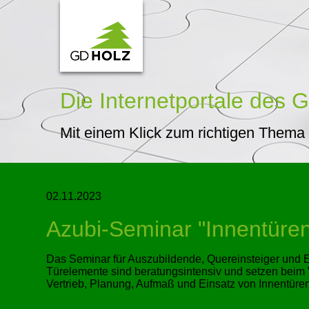
Die Internetportale
des G
Mit einem Klick zum richtigen Thema
02.11.2023
Azubi-Seminar
Innentüre
Das Seminar für Auszubildende, Quereinsteiger und E
Türelemente sind beratungsintensiv und setzen beim 
Vertrieb, Planung, Aufmaß und Einsatz von Innentüren