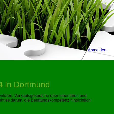
Anmelden
 in Dortmund
nentüren. Verkaufsgespräche über Innentüren und
eht es darum, die Beratungskompetenz hinsichtlich