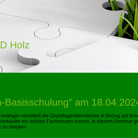
D Holz
n-Basisschulung
am 18.04.2024
insteiger vermittelt die Grundlagenkenntnisse in Bezug auf In
Verkäufer ein solides Fachwissen voraus. In diesem Seminar g
 zu steigern.