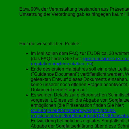
Etwa 90% der Veranstaltung bestanden aus Präsentat
Umsetzung der Verordnung gab es hingegen kaum Hinw
Hier die wesentlichen Punkte:
Im Mai sollen dem FAQ zur EUDR ca. 30 weiter
(das FAQ finden Sie hier:
green-business.ec.eur
regulation-implementation_en
)
Ende des ersten Halbjahres soll ein erster Le
(
Guidance Document
) veröffentlicht werden. 
geleakten Entwurf dieses Dokuments einsehen. 
keine unserer noch offenen Fragen beantwortet, 
Dokument neue Fragen auf.
Es wurden Details zur elektronischen Schnittst
vorgestellt. Diese soll die Abgabe von Sorgfalt
ermöglichen (die Präsentation finden Sie hier:
ec.europa.eu/transparency/expert-groups-
register/core/api/front/document/104730/downlo
Entwicklung befindliches digitales Sorgfaltspfli
Abgabe der Sorgfaltserklärung über diese Schnit