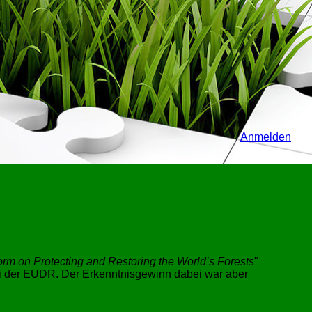
Anmelden
orm on Protecting and Restoring the World’s Forests
i der EUDR. Der Erkenntnisgewinn dabei war aber