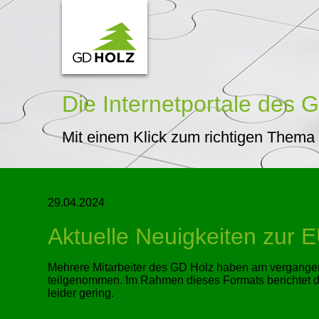
Die Internetportale
des G
Mit einem Klick zum richtigen Thema
29.04.2024
Aktuelle Neuigkeiten zur 
Mehrere Mitarbeiter des GD Holz haben am vergange
teilgenommen. Im Rahmen dieses Formats berichtet 
leider gering.