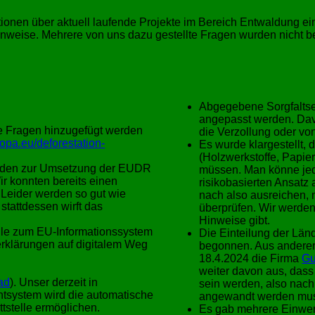
ionen über aktuell laufende Projekte im Bereich Entwaldung e
eise. Mehrere von uns dazu gestellte Fragen wurden nicht be
Abgegebene Sorgfaltse
angepasst werden. Dav
e Fragen hinzugefügt werden
die Verzollung oder v
opa.eu/deforestation-
Es wurde klargestellt
(Holzwerkstoffe, Papier
itfaden zur Umsetzung der EUDR
müssen. Man könne jed
Wir konnten bereits einen
risikobasierten Ansatz
Leider werden so gut wie
nach also ausreichen, 
stattdessen wirft das
überprüfen. Wir werden
Hinweise gibt.
elle zum EU-Informationssystem
Die Einteilung der Län
serklärungen auf digitalem Weg
begonnen. Aus anderer 
18.4.2024 die Firma
Gu
weiter davon aus, dass
ad
). Unser derzeit in
sein werden, also nac
chtsystem wird die automatische
angewandt werden mu
tstelle ermöglichen.
Es gab mehrere Einwen