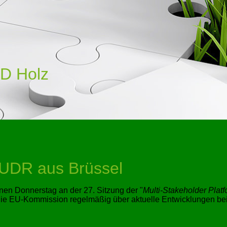
D Holz
EUDR aus Brüssel
nen Donnerstag an der 27. Sitzung der
Multi-Stakeholder Platf
die EU-Kommission regelmäßig über aktuelle Entwicklungen be