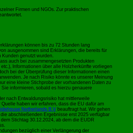
inzelner Firmen und NGOs. Zur praktischen
antwortet.
rklärungen können bis zu 72 Stunden lang
on ausgenommen sind Erklärungen, die bereits für
on Kunden genutzt wurden.
, dass auch bei zusammengesetzten Produkten
 etc.), Informationen über alle Holzherkünfte vorliegen
och bei der Überprüfung dieser Informationen einen
 anwenden. Je nach Risiko könnte es unserer Meinung
nur eine kleine Stichprobe der vorhandenen Daten zu
 Sie informieren, sobald es hierzu genauere
der nach Entwaldungsrisiko hat mittlerweile
Quelle haben wir erfahren, dass die EU dafür am
idehouse Netherlands B.V
beauftragt hat. Wir gehen
 die abschließenden Ergebnisse erst 2025 verfügbar
h dem Stichtag 30.12.2024, ab dem die EUDR
ss.
dungen bezüglich einer Verlängerung der